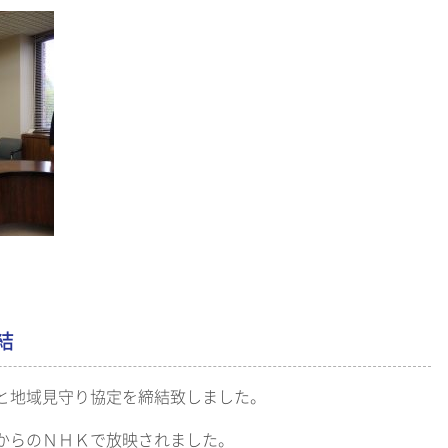
結
と地域見守り協定を締結致しました。
からのＮＨＫで放映されました。