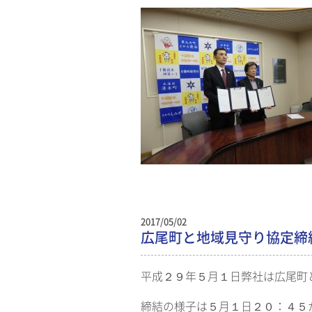
2017/05/02
広尾町と地域見守り協定締
平成２９年５月１日弊社は広尾町
締結の様子は５月１日２０：４５