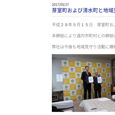
2017/05/17
芽室町および清水町と地域
平成２９年５月１５日 芽室町お
本締結により道内市町村との締結
弊社は今後も地域見守り活動に積