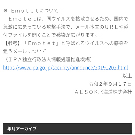
※ Ｅｍｏｔｅｔについて
Ｅｍｏｔｅｔは、同ウイルスを拡散させるため、国内で
急激に広まっている攻撃手法で、メール本文のＵＲＬや添
付ファイルを開くことで感染が広がります。
【参考】「Ｅｍｏｔｅｔ」と呼ばれるウイルスへの感染を
狙うメールについて
（ＩＰＡ独立行政法人情報処理推進機構）
https://www.ipa.go.jp/security/announce/20191202.html
以上
令和２年９月１７日
ＡＬＳＯＫ北海道株式会社
年月アーカイブ