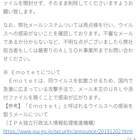
ァイルを開封せず、そのまま削除してくださいますようお
願い致します。
なお、弊社メールシステムついては再点検を行い、ウイル
スへの感染がないことを確認しております。不審なメール
であるか分からないなど、不明な点がございましたら弊社
担当者もしくは最寄りのＡＬＳＯＫ事業所までお問い合わ
せください。
※ Ｅｍｏｔｅｔについて
Ｅｍｏｔｅｔは、同ウイルスを拡散させるため、国内で
急激に広まっている攻撃手法で、メール本文のＵＲＬや添
付ファイルを開くことで感染が広がります。
【参考】「Ｅｍｏｔｅｔ」と呼ばれるウイルスへの感染を
狙うメールについて
（ＩＰＡ独立行政法人情報処理推進機構）
https://www.ipa.go.jp/security/announce/20191202.html
以上