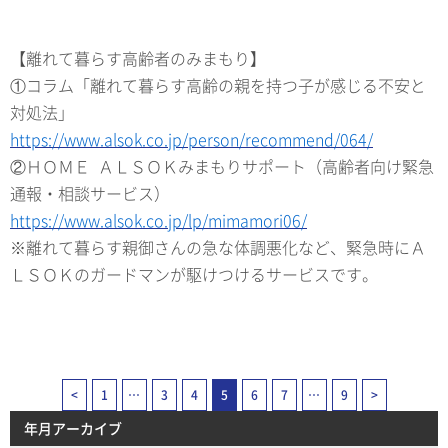
【離れて暮らす高齢者のみまもり】
①コラム「離れて暮らす高齢の親を持つ子が感じる不安と
対処法」
https://www.alsok.co.jp/person/recommend/064/
②ＨＯＭＥ ＡＬＳＯＫみまもりサポート（高齢者向け緊急
通報・相談サービス）
https://www.alsok.co.jp/lp/mimamori06/
※離れて暮らす親御さんの急な体調悪化など、緊急時にＡ
ＬＳＯＫのガードマンが駆けつけるサービスです。
<
1
…
3
4
5
6
7
…
9
>
年月アーカイブ