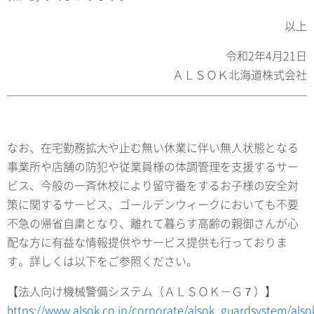
以上
令和2年4月21日
ＡＬＳＯＫ北海道株式会社
なお、在宅勤務拡大や止む無い休業に伴い無人状態となる
事業所や店舗の防犯や従業員様の体調管理を支援するサー
ビス、今般の一斉休校により留守番をするお子様の安全対
策に関するサービス、ゴールデンウィークにおいても不要
不急の帰省自粛となり、離れて暮らす高齢の親御さんが心
配な方に有益な情報提供やサービス提供も行っておりま
す。詳しくは以下をご参照ください。
【法人向け機械警備システム（ＡＬＳＯＫ－Ｇ７）】
https://www.alsok.co.jp/corporate/alsok_guardsystem/also